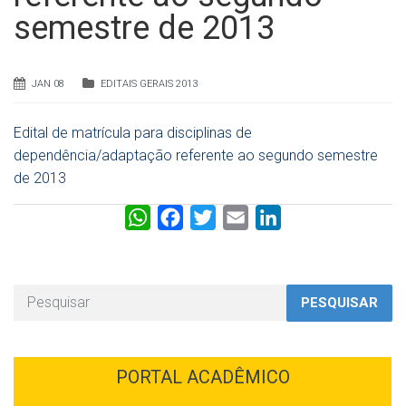
semestre de 2013
JAN 08
EDITAIS GERAIS 2013
Edital de matrícula para disciplinas de
dependência/adaptação referente ao segundo semestre
de 2013
W
F
T
E
L
h
a
w
m
i
a
c
i
a
n
t
e
t
i
k
PESQUISAR
s
b
t
l
e
A
o
e
d
p
o
r
I
PORTAL ACADÊMICO
p
k
n