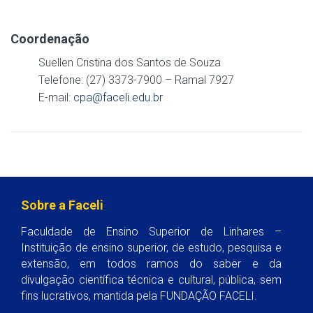
Coordenação
Suellen Cristina dos Santos de Souza
Telefone: (27) 3373-7900 – Ramal 7927
E-mail:
cpa@faceli.edu.br
Sobre a Faceli
Faculdade de Ensino Superior de Linhares –
Instituição de ensino superior, de estudo, pesquisa e
extensão, em todos ramos do saber e da
divulgação científica técnica e cultural, pública, sem
fins lucrativos, mantida pela FUNDAÇÃO FACELI.