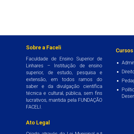
Sobre a Faceli
Cursos
Faculdade de Ensino Superior de
Admin
Linhares – Instituição de ensino
Direit
superior, de estudo, pesquisa e
extensão, em todos ramos do
Peda
saber e da divulgação científica
Polít
técnica e cultural, pública, sem fins
Desen
lucrativos, mantida pela FUNDAÇÃO
FACELI.
Ato Legal
Criada através da Lei Municipal n.º