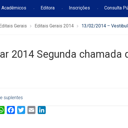
Acadêmicos
Editora
Inscrições
Consulta Pú
Editais Gerais
Editais Gerais 2014
13/02/2014 – Vestibul
lar 2014 Segunda chamada 
e suplentes
W
F
T
E
L
h
a
w
m
i
a
c
i
a
n