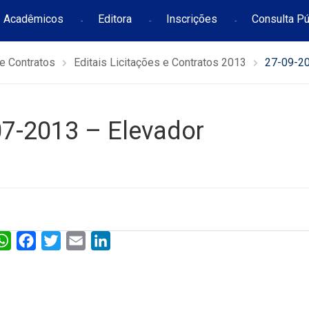
Acadêmicos
Editora
Inscrições
Consulta Pú
 e Contratos
Editais Licitações e Contratos 2013
27-09-20
07-2013 – Elevador
W
F
T
E
L
h
a
w
m
i
a
c
i
a
n
t
e
t
i
k