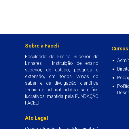
Sobre a Faceli
Cursos
Faculdade de Ensino Superior de
Admin
Linhares – Instituição de ensino
Direit
superior, de estudo, pesquisa e
extensão, em todos ramos do
Peda
saber e da divulgação científica
Polít
técnica e cultural, pública, sem fins
Desen
lucrativos, mantida pela FUNDAÇÃO
FACELI.
Ato Legal
Criada através da Lei Municipal n.º