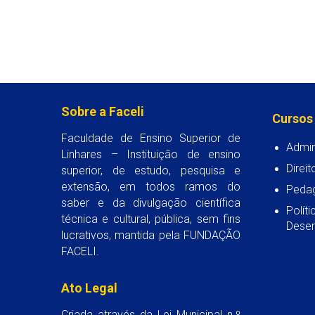
Sobre a Faceli
Cursos
Faculdade de Ensino Superior de
Admin
Linhares – Instituição de ensino
Direit
superior, de estudo, pesquisa e
extensão, em todos ramos do
Peda
saber e da divulgação científica
Polít
técnica e cultural, pública, sem fins
Desen
lucrativos, mantida pela FUNDAÇÃO
FACELI.
Ato Legal
Criada através da Lei Municipal n.º