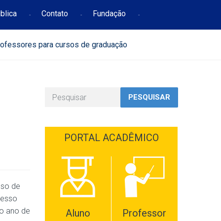
blica
Contato
Fundação
professores para cursos de graduação
PESQUISAR
PORTAL ACADÊMICO
uso de
cesso
 o ano de
Aluno
Professor