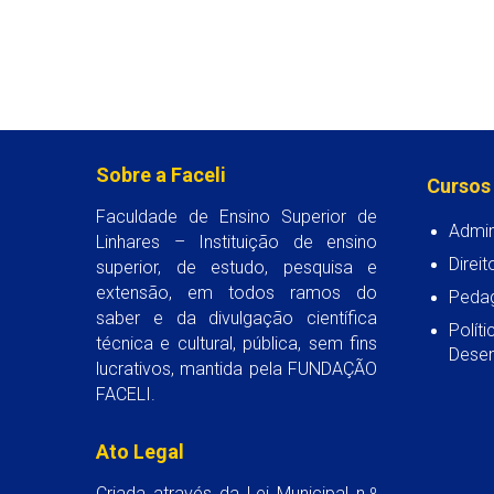
Sobre a Faceli
Cursos
Faculdade de Ensino Superior de
Admin
Linhares – Instituição de ensino
Direit
superior, de estudo, pesquisa e
extensão, em todos ramos do
Peda
saber e da divulgação científica
Polít
técnica e cultural, pública, sem fins
Desen
lucrativos, mantida pela FUNDAÇÃO
FACELI.
Ato Legal
Criada através da Lei Municipal n.º