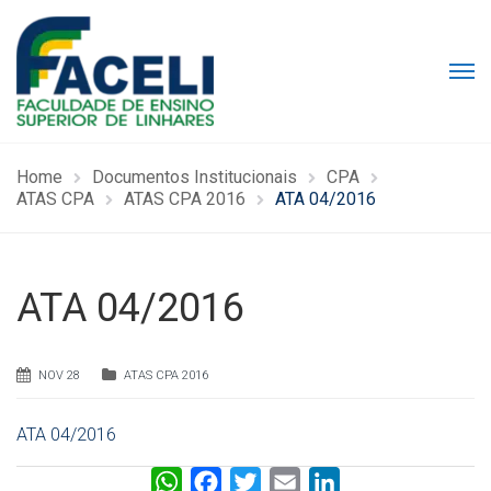
Home
Documentos Institucionais
CPA
ATAS CPA
ATAS CPA 2016
ATA 04/2016
ATA 04/2016
NOV 28
ATAS CPA 2016
ATA 04/2016
W
F
T
E
L