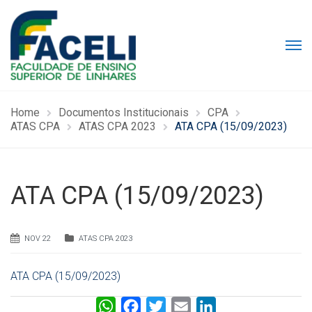
Home
Documentos Institucionais
CPA
ATAS CPA
ATAS CPA 2023
ATA CPA (15/09/2023)
ATA CPA (15/09/2023)
NOV 22
ATAS CPA 2023
ATA CPA (15/09/2023)
W
F
T
E
L