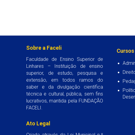
Sobre a Faceli
Cursos
Faculdade de Ensino Superior de
Admin
Linhares – Instituição de ensino
Direit
superior, de estudo, pesquisa e
extensão, em todos ramos do
Peda
saber e da divulgação científica
Polít
técnica e cultural, pública, sem fins
Desen
lucrativos, mantida pela FUNDAÇÃO
FACELI.
Ato Legal
Criada através da Lei Municipal n.º