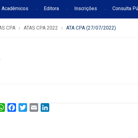
Acadêmicos
Editora
Inscrições
Consulta Pú
AS CPA
ATAS CPA 2022
ATA CPA (27/07/2022)
)
W
F
T
E
L
h
a
w
m
i
a
c
i
a
n
t
e
t
i
k