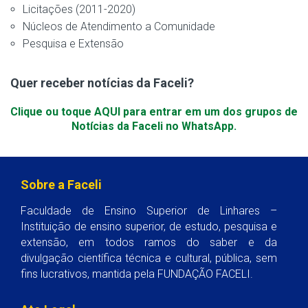
Licitações (2011-2020)
Núcleos de Atendimento a Comunidade
Pesquisa e Extensão
Quer receber notícias da Faceli?
Clique ou toque AQUI para entrar em um dos grupos de
Notícias da Faceli no WhatsApp.
Sobre a Faceli
Faculdade de Ensino Superior de Linhares –
Instituição de ensino superior, de estudo, pesquisa e
extensão, em todos ramos do saber e da
divulgação científica técnica e cultural, pública, sem
fins lucrativos, mantida pela FUNDAÇÃO FACELI.