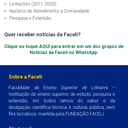
Licitações (2011-2020)
Núcleos de Atendimento a Comunidade
Pesquisa e Extensão
Quer receber notícias da Faceli?
Clique ou toque AQUI para entrar em um dos grupos de
Notícias da Faceli no WhatsApp.
Sobre a Faceli
Faculdade de Ensino Superior de Linhares –
Instituição de ensino superior, de estudo, pesquisa e
extensão, em todos ramos do saber e da
divulgação científica técnica e cultural, pública, sem
fins lucrativos, mantida pela FUNDAÇÃO FACELI.