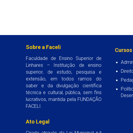
Sobre a Faceli
Cursos
Faculdade de Ensino Superior de
Admin
Linhares – Instituição de ensino
Direit
superior, de estudo, pesquisa e
extensão, em todos ramos do
Peda
saber e da divulgação científica
Polít
técnica e cultural, pública, sem fins
Desen
lucrativos, mantida pela FUNDAÇÃO
FACELI.
Ato Legal
Criada através da Lei Municipal n.º