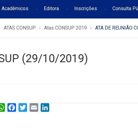
Acadêmicos
Editora
Inscrições
Consulta Pú
ATAS CONSUP
Atas CONSUP 2019
ATA DE REUNIÃO C
SUP (29/10/2019)
W
F
T
E
L
h
a
w
m
i
a
c
i
a
n
t
e
t
i
k