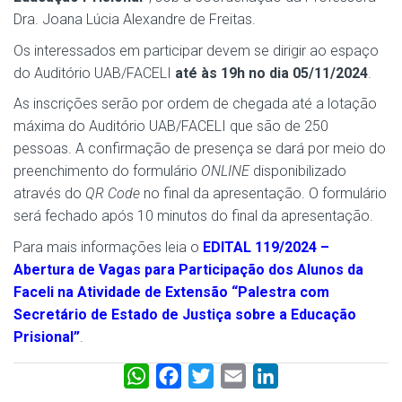
Dra. Joana Lúcia Alexandre de Freitas.
Os interessados em participar devem se dirigir ao espaço
do Auditório UAB/FACELI
até às 19h no dia 05/11/2024
.
As inscrições serão por ordem de chegada até a lotação
máxima do Auditório UAB/FACELI que são de 250
pessoas. A confirmação de presença se dará por meio do
preenchimento do formulário
ONLINE
disponibilizado
através do
QR Code
no final da apresentação. O formulário
será fechado após 10 minutos do final da apresentação.
Para mais informações leia o
EDITAL 119/2024 –
Abertura de Vagas para Participação dos Alunos da
Faceli na Atividade de Extensão “Palestra com
Secretário de Estado de Justiça sobre a Educação
Prisional”
.
W
F
T
E
L
h
a
w
m
i