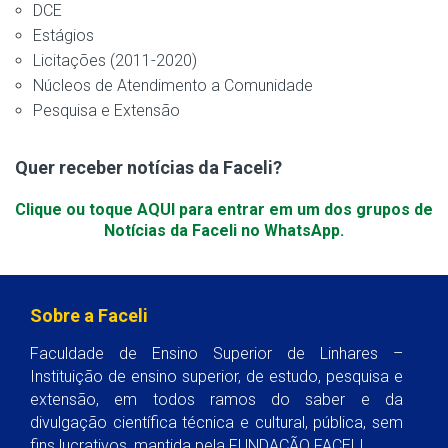
DCE
Estágios
Licitações (2011-2020)
Núcleos de Atendimento a Comunidade
Pesquisa e Extensão
Quer receber notícias da Faceli?
Clique ou toque AQUI para entrar em um dos grupos de
Notícias da Faceli no WhatsApp.
Sobre a Faceli
Faculdade de Ensino Superior de Linhares –
Instituição de ensino superior, de estudo, pesquisa e
extensão, em todos ramos do saber e da
divulgação científica técnica e cultural, pública, sem
fins lucrativos, mantida pela FUNDAÇÃO FACELI.