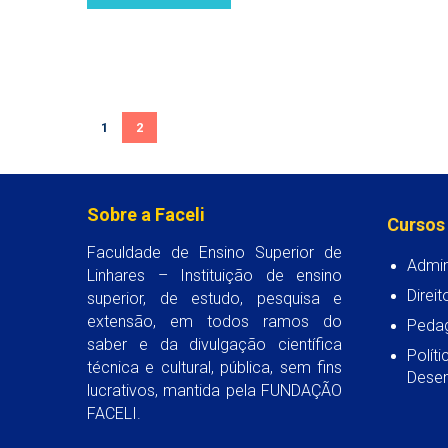
1
2
Sobre a Faceli
Cursos
Faculdade de Ensino Superior de
Admin
Linhares – Instituição de ensino
Direit
superior, de estudo, pesquisa e
extensão, em todos ramos do
Peda
saber e da divulgação científica
Polít
técnica e cultural, pública, sem fins
Desen
lucrativos, mantida pela FUNDAÇÃO
FACELI.