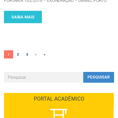
PORTARIA 102/2016 – EXONERAÇÃO – DANIEL PORTO
SAIBA MAIS
1
2
3
›
»
PESQUISAR
PORTAL ACADÊMICO