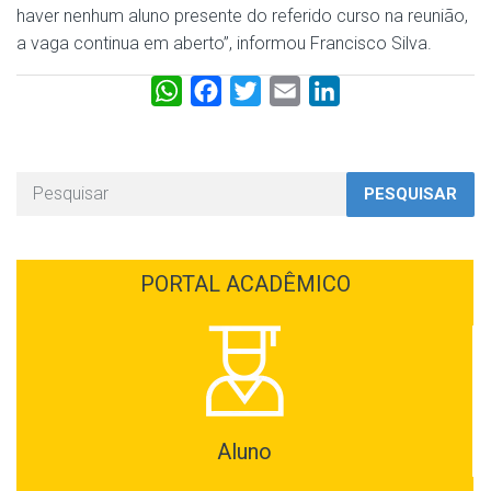
haver nenhum aluno presente do referido curso na reunião,
a vaga continua em aberto”, informou Francisco Silva.
W
F
T
E
L
h
a
w
m
i
a
c
i
a
n
t
e
t
i
k
PESQUISAR
s
b
t
l
e
A
o
e
d
p
o
r
I
PORTAL ACADÊMICO
p
k
n
Aluno