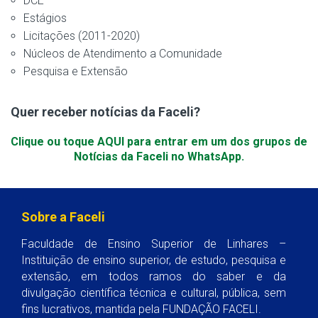
DCE
Estágios
Licitações (2011-2020)
Núcleos de Atendimento a Comunidade
Pesquisa e Extensão
Quer receber notícias da Faceli?
Clique ou toque AQUI para entrar em um dos grupos de
Notícias da Faceli no WhatsApp.
Sobre a Faceli
Faculdade de Ensino Superior de Linhares –
Instituição de ensino superior, de estudo, pesquisa e
extensão, em todos ramos do saber e da
divulgação científica técnica e cultural, pública, sem
fins lucrativos, mantida pela FUNDAÇÃO FACELI.