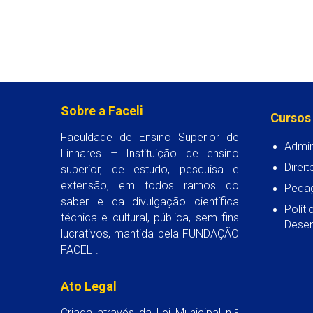
Sobre a Faceli
Cursos
Faculdade de Ensino Superior de
Admin
Linhares – Instituição de ensino
Direit
superior, de estudo, pesquisa e
extensão, em todos ramos do
Peda
saber e da divulgação científica
Polít
técnica e cultural, pública, sem fins
Desen
lucrativos, mantida pela FUNDAÇÃO
FACELI.
Ato Legal
Criada através da Lei Municipal n.º