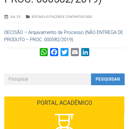
JUL 23
EDITAIS LICITAÇÕES E CONTRATOS 2020
DECISÃO – Arquivamento de Processo (NÃO ENTREGA DE
PRODUTO – PROC. 000582/2019)
W
F
T
E
L
h
a
w
m
i
a
c
i
a
n
t
e
t
i
k
PESQUISAR
s
b
t
l
e
A
o
e
d
p
o
r
I
PORTAL ACADÊMICO
p
k
n