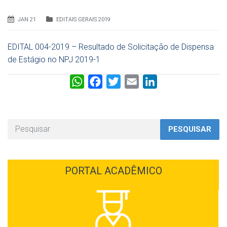
JAN 21
EDITAIS GERAIS 2019
EDITAL 004-2019 – Resultado de Solicitação de Dispensa
de Estágio no NPJ 2019-1
W
F
T
E
L
h
a
w
m
i
a
c
i
a
n
t
e
t
i
k
PESQUISAR
s
b
t
l
e
A
o
e
d
p
o
r
I
PORTAL ACADÊMICO
p
k
n