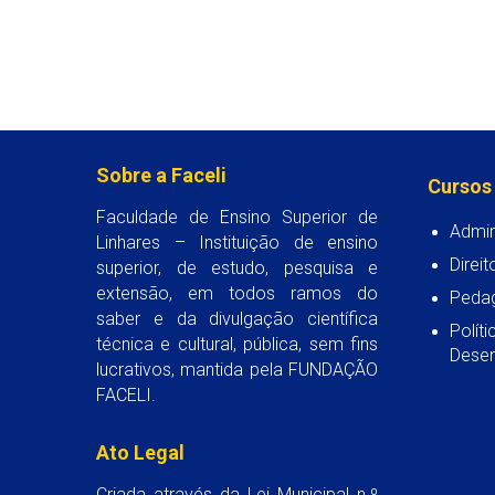
Sobre a Faceli
Cursos
Faculdade de Ensino Superior de
Admin
Linhares – Instituição de ensino
Direit
superior, de estudo, pesquisa e
extensão, em todos ramos do
Peda
saber e da divulgação científica
Polít
técnica e cultural, pública, sem fins
Desen
lucrativos, mantida pela FUNDAÇÃO
FACELI.
Ato Legal
Criada através da Lei Municipal n.º