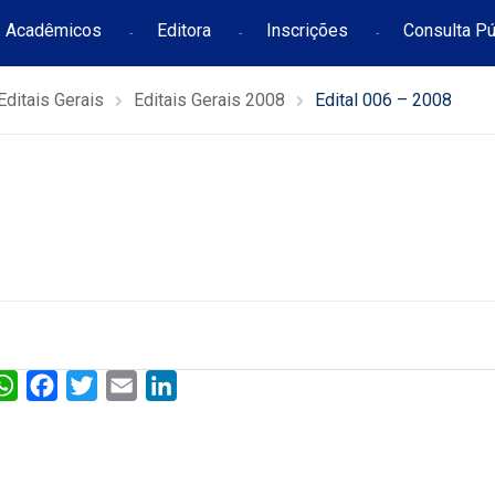
Acadêmicos
Editora
Inscrições
Consulta Pú
Editais Gerais
Editais Gerais 2008
Edital 006 – 2008
W
F
T
E
L
h
a
w
m
i
a
c
i
a
n
t
e
t
i
k