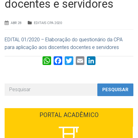
docentes e servidores
ABR 28
EDITAIS CPA 2020
EDITAL 01/2020 – Elaboração do questionário da CPA
para aplicação aos discentes docentes e servidores
W
F
T
E
L
h
a
w
m
i
a
c
i
a
n
t
e
t
i
k
PESQUISAR
s
b
t
l
e
A
o
e
d
p
o
r
I
PORTAL ACADÊMICO
p
k
n