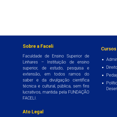
Sobre a Faceli
Cursos
Faculdade de Ensino Superior de
Admin
Linhares – Instituição de ensino
Direit
superior, de estudo, pesquisa e
extensão, em todos ramos do
Peda
saber e da divulgação científica
Polít
técnica e cultural, pública, sem fins
Desen
lucrativos, mantida pela FUNDAÇÃO
FACELI.
Ato Legal