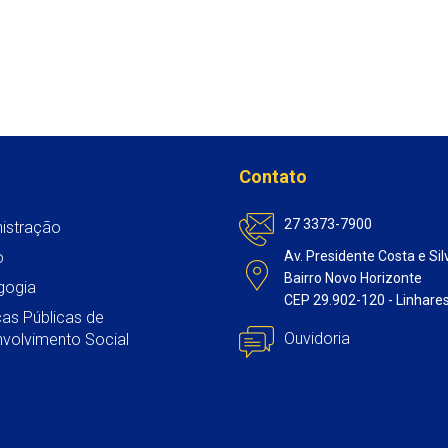
Contato
27 3373-7900
istração
o
Av. Presidente Costa e Sil
Bairro Novo Horizonte
gogia
CEP 29.902-120 - Linhare
icas Públicas de
Ouvidoria
volvimento Social