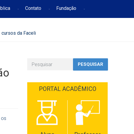
blica
Contato
Fundação
 cursos da Faceli
PESQUISAR
ão
PORTAL ACADÊMICO
 os