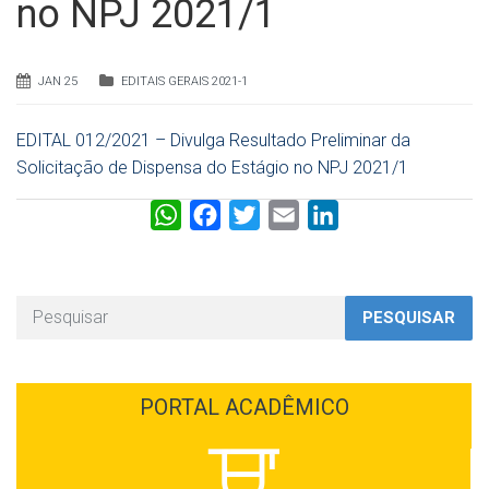
no NPJ 2021/1
JAN 25
EDITAIS GERAIS 2021-1
EDITAL 012/2021 – Divulga Resultado Preliminar da
Solicitação de Dispensa do Estágio no NPJ 2021/1
W
F
T
E
L
h
a
w
m
i
a
c
i
a
n
t
e
t
i
k
PESQUISAR
s
b
t
l
e
A
o
e
d
p
o
r
I
PORTAL ACADÊMICO
p
k
n