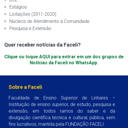
Estágios
Licitações (2011-2020)
Núcleos de Atendimento a Comunidade
Pesquisa e Extensão
Quer receber notícias da Faceli?
Clique ou toque AQUI para entrar em um dos grupos de
Notícias da Faceli no WhatsApp.
Sobre a Faceli
Faculdade de Ensino Superior de Linhares –
Instituição de ensino superior, de estudo, pesquisa e
extensão, em todos ramos do saber e da
divulgação científica técnica e cultural, pública, sem
fins lucrativos, mantida pela FUNDAÇÃO FACELI.