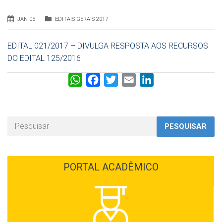
JAN 05
EDITAIS GERAIS 2017
EDITAL 021/2017 – DIVULGA RESPOSTA AOS RECURSOS
DO EDITAL 125/2016
W
F
T
E
L
h
a
w
m
i
a
c
i
a
n
t
e
t
i
k
PESQUISAR
s
b
t
l
e
A
o
e
d
p
o
r
I
PORTAL ACADÊMICO
p
k
n