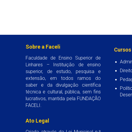
Sobre a Faceli
Cursos
Faculdade de Ensino Superior de
Admin
Linhares – Instituição de ensino
Direit
superior, de estudo, pesquisa e
extensão, em todos ramos do
Peda
saber e da divulgação científica
Polít
técnica e cultural, pública, sem fins
Desen
lucrativos, mantida pela FUNDAÇÃO
FACELI.
Ato Legal
Criada através da Lei Municipal n.º