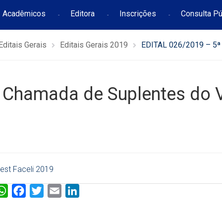
Acadêmicos
Editora
Inscrições
Consulta Pú
Editais Gerais
Editais Gerais 2019
EDITAL 026/2019 – 5ª 
 Chamada de Suplentes do 
est Faceli 2019
W
F
T
E
L
h
a
w
m
i
a
c
i
a
n