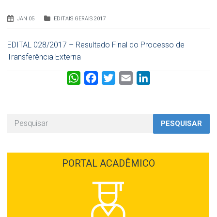
JAN 05
EDITAIS GERAIS 2017
EDITAL 028/2017 – Resultado Final do Processo de
Transferência Externa
W
F
T
E
L
h
a
w
m
i
a
c
i
a
n
t
e
t
i
k
PESQUISAR
s
b
t
l
e
A
o
e
d
p
o
r
I
PORTAL ACADÊMICO
p
k
n