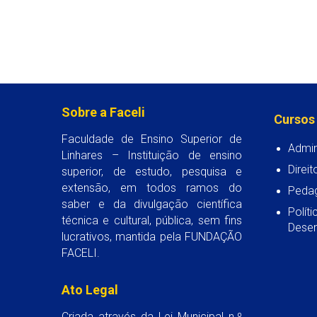
Sobre a Faceli
Cursos
Faculdade de Ensino Superior de
Admin
Linhares – Instituição de ensino
Direit
superior, de estudo, pesquisa e
extensão, em todos ramos do
Peda
saber e da divulgação científica
Polít
técnica e cultural, pública, sem fins
Desen
lucrativos, mantida pela FUNDAÇÃO
FACELI.
Ato Legal
Criada através da Lei Municipal n.º