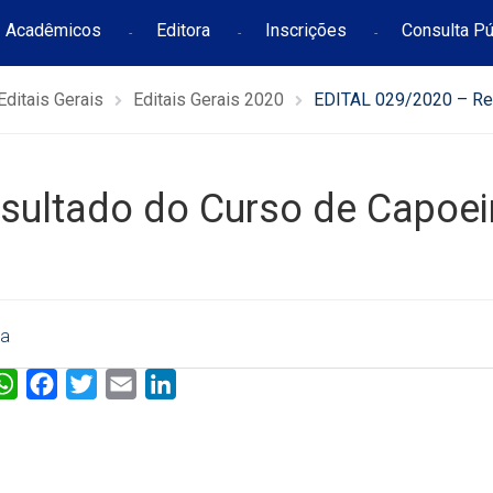
Acadêmicos
Editora
Inscrições
Consulta Pú
Editais Gerais
Editais Gerais 2020
EDITAL 029/2020 – Res
sultado do Curso de Capoei
ra
W
F
T
E
L
h
a
w
m
i
a
c
i
a
n
t
e
t
i
k