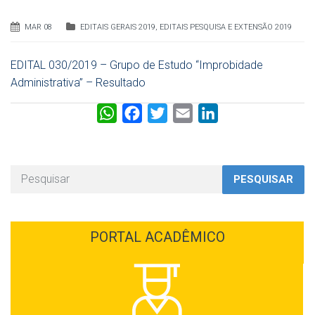
MAR 08
EDITAIS GERAIS 2019
,
EDITAIS PESQUISA E EXTENSÃO 2019
EDITAL 030/2019 – Grupo de Estudo “Improbidade
Administrativa” – Resultado
W
F
T
E
L
h
a
w
m
i
a
c
i
a
n
t
e
t
i
k
PESQUISAR
s
b
t
l
e
A
o
e
d
p
o
r
I
PORTAL ACADÊMICO
p
k
n