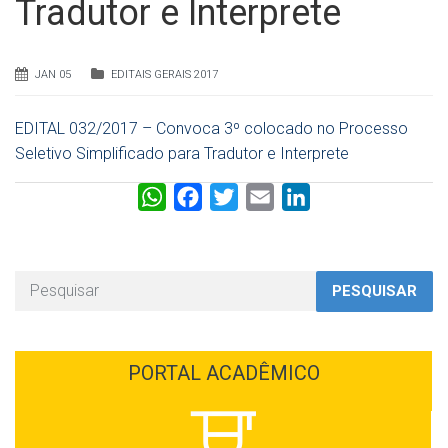
Tradutor e Interprete
JAN 05
EDITAIS GERAIS 2017
EDITAL 032/2017 – Convoca 3º colocado no Processo
Seletivo Simplificado para Tradutor e Interprete
W
F
T
E
L
h
a
w
m
i
a
c
i
a
n
t
e
t
i
k
PESQUISAR
s
b
t
l
e
A
o
e
d
p
o
r
I
PORTAL ACADÊMICO
p
k
n