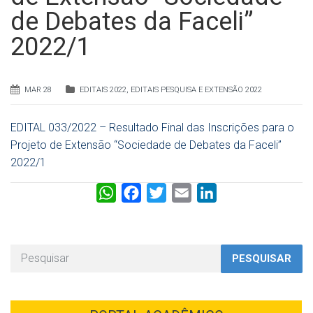
de Debates da Faceli”
2022/1
MAR 28
EDITAIS 2022
,
EDITAIS PESQUISA E EXTENSÃO 2022
EDITAL 033/2022 – Resultado Final das Inscrições para o
Projeto de Extensão “Sociedade de Debates da Faceli”
2022/1
W
F
T
E
L
h
a
w
m
i
a
c
i
a
n
t
e
t
i
k
PESQUISAR
s
b
t
l
e
A
o
e
d
p
o
r
I