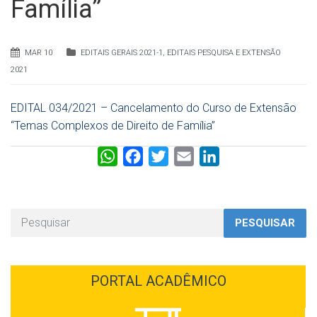
Família”
MAR 10
EDITAIS GERAIS 2021-1
,
EDITAIS PESQUISA E EXTENSÃO
2021
EDITAL 034/2021 – Cancelamento do Curso de Extensão
“Temas Complexos de Direito de Família”
W
F
T
E
L
h
a
w
m
i
a
c
i
a
n
t
e
t
i
k
PESQUISAR
s
b
t
l
e
A
o
e
d
p
o
r
I
PORTAL ACADÊMICO
p
k
n