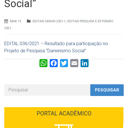
Social”
MAR 15
EDITAIS GERAIS 2021-1
,
EDITAIS PESQUISA E EXTENSÃO
2021
EDITAL 036/2021 – Resultado para participação no
Projeto de Pesquisa “Darwinismo Social”
W
F
T
E
L
h
a
w
m
i
a
c
i
a
n
t
e
t
i
k
PESQUISAR
s
b
t
l
e
A
o
e
d
p
o
r
I
PORTAL ACADÊMICO
p
k
n