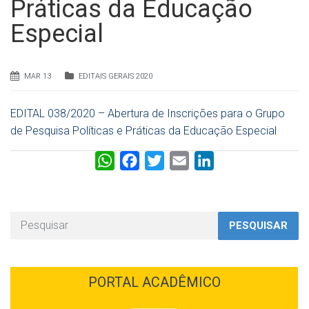
Práticas da Educação
Especial
MAR 13
EDITAIS GERAIS 2020
EDITAL 038/2020 – Abertura de Inscrições para o Grupo
de Pesquisa Políticas e Práticas da Educação Especial
W
F
T
E
L
h
a
w
m
i
a
c
i
a
n
t
e
t
i
k
PESQUISAR
s
b
t
l
e
A
o
e
d
p
o
r
I
PORTAL ACADÊMICO
p
k
n