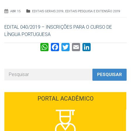
ABR 15
EDITAIS GERAIS 2019
,
EDITAIS PESQUISA E EXTENSÃO 2019
EDITAL 040/2019 – INSCRIÇÕES PARA O CURSO DE
LÍNGUA PORTUGUESA
W
F
T
E
L
h
a
w
m
i
a
c
i
a
n
t
e
t
i
k
PESQUISAR
s
b
t
l
e
A
o
e
d
p
o
r
I
PORTAL ACADÊMICO
p
k
n