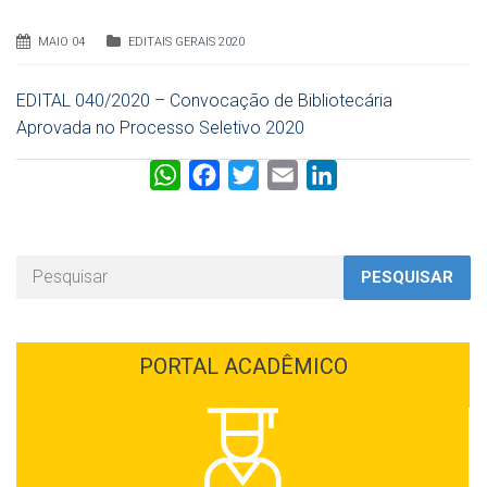
MAIO 04
EDITAIS GERAIS 2020
EDITAL 040/2020 – Convocação de Bibliotecária
Aprovada no Processo Seletivo 2020
W
F
T
E
L
h
a
w
m
i
a
c
i
a
n
t
e
t
i
k
PESQUISAR
s
b
t
l
e
A
o
e
d
p
o
r
I
PORTAL ACADÊMICO
p
k
n