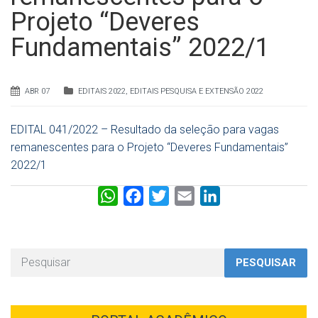
Projeto “Deveres
Fundamentais” 2022/1
ABR 07
EDITAIS 2022
,
EDITAIS PESQUISA E EXTENSÃO 2022
EDITAL 041/2022 – Resultado da seleção para vagas
remanescentes para o Projeto “Deveres Fundamentais”
2022/1
W
F
T
E
L
h
a
w
m
i
a
c
i
a
n
t
e
t
i
k
PESQUISAR
s
b
t
l
e
A
o
e
d
p
o
r
I