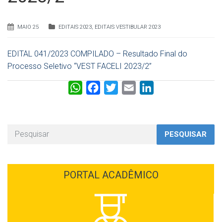
MAIO 25
EDITAIS 2023
,
EDITAIS VESTIBULAR 2023
EDITAL 041/2023 COMPILADO – Resultado Final do
Processo Seletivo “VEST FACELI 2023/2”
W
F
T
E
L
h
a
w
m
i
a
c
i
a
n
t
e
t
i
k
PESQUISAR
s
b
t
l
e
A
o
e
d
p
o
r
I
PORTAL ACADÊMICO
p
k
n