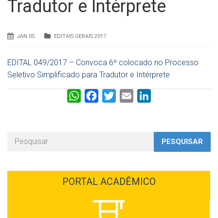
Tradutor e Intérprete
JAN 05
EDITAIS GERAIS 2017
EDITAL 049/2017 – Convoca 6º colocado no Processo
Seletivo Simplificado para Tradutor e Intérprete
W
F
T
E
L
h
a
w
m
i
a
c
i
a
n
t
e
t
i
k
PESQUISAR
s
b
t
l
e
A
o
e
d
p
o
r
I
PORTAL ACADÊMICO
p
k
n