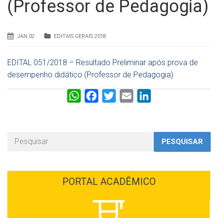
(Professor de Pedagogia)
JAN 02
EDITAIS GERAIS 2018
EDITAL 051/2018 – Resultado Preliminar após prova de
desempenho didático (Professor de Pedagogia)
W
F
T
E
L
h
a
w
m
i
a
c
i
a
n
t
e
t
i
k
PESQUISAR
s
b
t
l
e
A
o
e
d
p
o
r
I
PORTAL ACADÊMICO
p
k
n