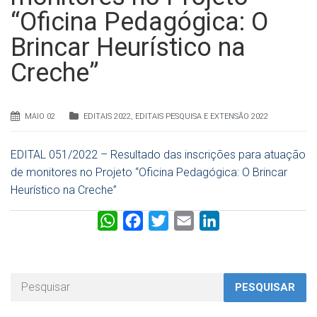
“Oficina Pedagógica: O
Brincar Heurístico na
Creche”
MAIO 02
EDITAIS 2022
,
EDITAIS PESQUISA E EXTENSÃO 2022
EDITAL 051/2022 – Resultado das inscrições para atuação
de monitores no Projeto “Oficina Pedagógica: O Brincar
Heurístico na Creche”
W
F
T
E
L
h
a
w
m
i
a
c
i
a
n
t
e
t
i
k
PESQUISAR
s
b
t
l
e