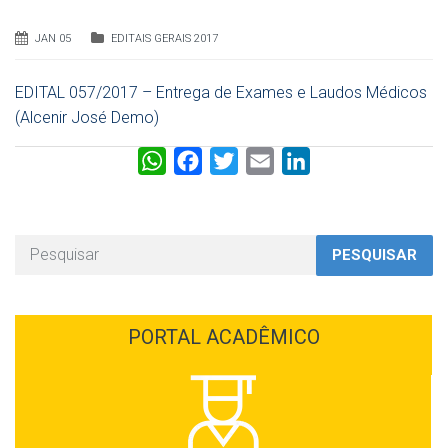
JAN 05
EDITAIS GERAIS 2017
EDITAL 057/2017 – Entrega de Exames e Laudos Médicos
(Alcenir José Demo)
W
F
T
E
L
h
a
w
m
i
a
c
i
a
n
t
e
t
i
k
PESQUISAR
s
b
t
l
e
A
o
e
d
p
o
r
I
PORTAL ACADÊMICO
p
k
n