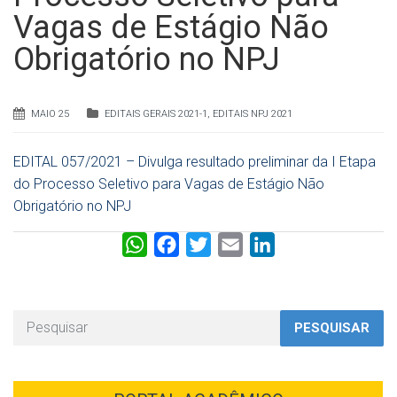
Vagas de Estágio Não
Obrigatório no NPJ
MAIO 25
EDITAIS GERAIS 2021-1
,
EDITAIS NPJ 2021
EDITAL 057/2021 – Divulga resultado preliminar da I Etapa
do Processo Seletivo para Vagas de Estágio Não
Obrigatório no NPJ
W
F
T
E
L
h
a
w
m
i
a
c
i
a
n
t
e
t
i
k
PESQUISAR
s
b
t
l
e
A
o
e
d
p
o
r
I