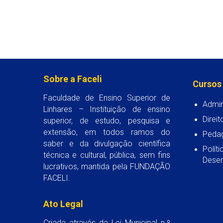
Sobre a Faceli
Cursos
Faculdade de Ensino Superior de
Admin
Linhares – Instituição de ensino
Direit
superior, de estudo, pesquisa e
extensão, em todos ramos do
Peda
saber e da divulgação científica
Polít
técnica e cultural, pública, sem fins
Desen
lucrativos, mantida pela FUNDAÇÃO
FACELI.
Ato Legal
Criada através da Lei Municipal n.º