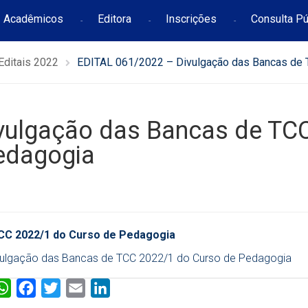
Acadêmicos
Editora
Inscrições
Consulta Pú
Editais 2022
EDITAL 061/2022 – Divulgação das Bancas de 
vulgação das Bancas de TC
edagogia
TCC 2022/1 do Curso de Pedagogia
ivulgação das Bancas de TCC 2022/1 do Curso de Pedagogia
W
F
T
E
L
h
a
w
m
i