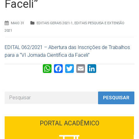
Faceli”
MAIO 31
EDITAIS GERAIS 2021-1
,
EDITAIS PESQUISA E EXTENSÃO
2021
EDITAL 062/2021 – Abertura das Inscrições de Trabalhos
para a “VI Jornada Científica da Faceli”
W
F
T
E
L
h
a
w
m
i
a
c
i
a
n
t
e
t
i
k
PESQUISAR
s
b
t
l
e
A
o
e
d
p
o
r
I
PORTAL ACADÊMICO
p
k
n