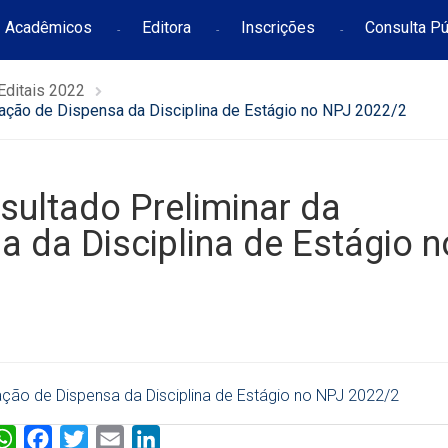
Acadêmicos
Editora
Inscrições
Consulta Pú
Editais 2022
tação de Dispensa da Disciplina de Estágio no NPJ 2022/2
ultado Preliminar da
a da Disciplina de Estágio n
ação de Dispensa da Disciplina de Estágio no NPJ 2022/2
W
F
T
E
L