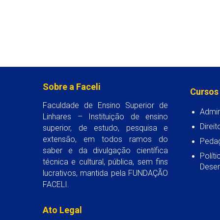
Sobre a Faceli
Cursos
Faculdade de Ensino Superior de
Admin
Linhares – Instituição de ensino
Direit
superior, de estudo, pesquisa e
extensão, em todos ramos do
Peda
saber e da divulgação científica
Polít
técnica e cultural, pública, sem fins
Desen
lucrativos, mantida pela FUNDAÇÃO
FACELI.
Ato Legal