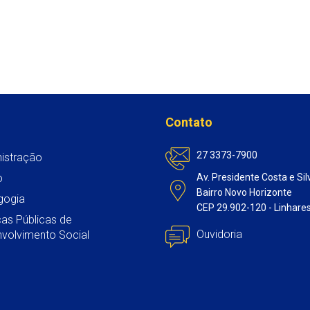
Contato
27 3373-7900
istração
o
Av. Presidente Costa e Sil
Bairro Novo Horizonte
gogia
CEP 29.902-120 - Linhare
icas Públicas de
Ouvidoria
volvimento Social