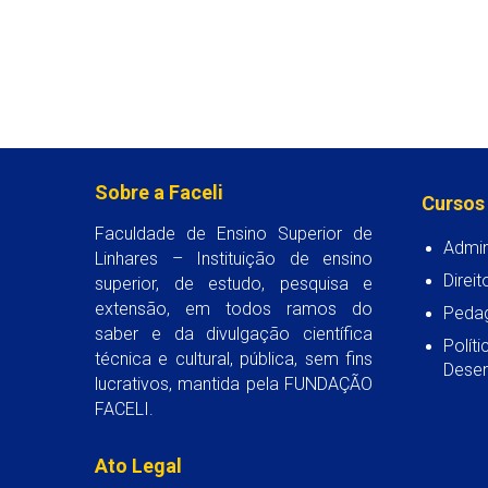
Sobre a Faceli
Cursos
Faculdade de Ensino Superior de
Admin
Linhares – Instituição de ensino
Direit
superior, de estudo, pesquisa e
extensão, em todos ramos do
Peda
saber e da divulgação científica
Polít
técnica e cultural, pública, sem fins
Desen
lucrativos, mantida pela FUNDAÇÃO
FACELI.
Ato Legal