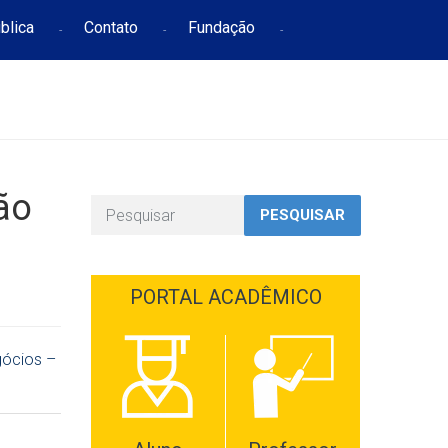
blica
Contato
Fundação
ão
PESQUISAR
PORTAL ACADÊMICO
gócios –