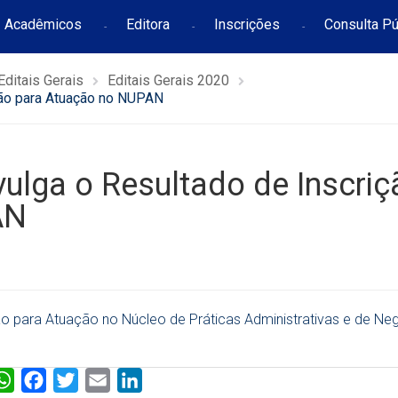
Acadêmicos
Editora
Inscrições
Consulta Pú
Editais Gerais
Editais Gerais 2020
ção para Atuação no NUPAN
ulga o Resultado de Inscriç
AN
ão para Atuação no Núcleo de Práticas Administrativas e de Ne
W
F
T
E
L