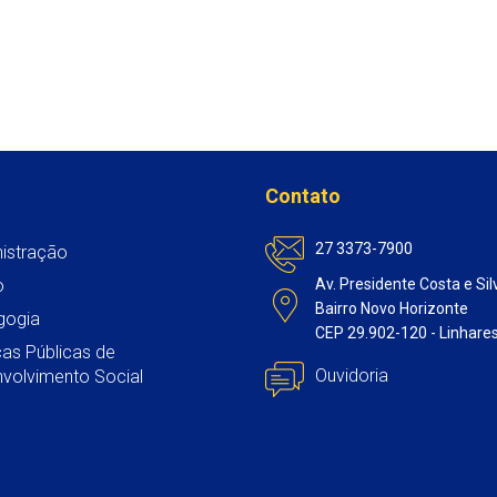
Contato
27 3373-7900
istração
o
Av. Presidente Costa e Sil
Bairro Novo Horizonte
gogia
CEP 29.902-120 - Linhare
icas Públicas de
Ouvidoria
volvimento Social