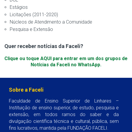
Estágios
Licitações (2011-2020)
Núcleos de Atendimento a Comunidade
Pesquisa e Extensão
Quer receber notícias da Faceli?
Clique ou toque AQUI para entrar em um dos grupos de
Notícias da Faceli no WhatsApp.
Sobre a Faceli
Faculdade de Ensino Superior de Linhares –
Instituição de ensino superior, de estudo, pesquisa e
extensão, em todos ramos do saber e da
divulgação científica técnica e cultural, pública, sem
fins lucrativos, mantida pela FUNDAÇÃO FACELI.