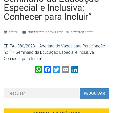
Especial e Inclusiva:
Conhecer para Incluir”
SET 22
EDITAIS 2023
,
EDITAIS PESQUISA E EXTENSÃO 2023
EDITAL 080/2023 – Abertura de Vagas para Participação
no “1º Seminário da Educação Especial e Inclusiva:
Conhecer para Incluir”
W
F
T
E
L
h
a
w
m
i
a
c
i
a
n
t
e
t
i
k
PESQUISAR
s
b
t
l
e
A
o
e
d
p
o
r
I